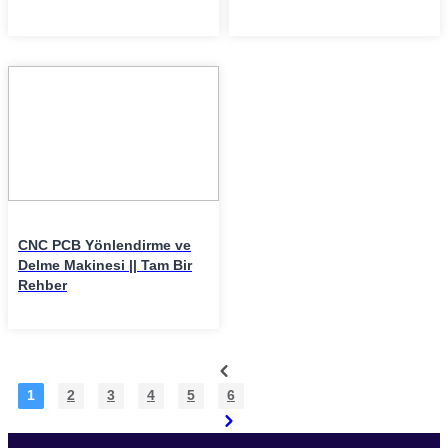
20
Mar
CNC PCB Yönlendirme ve
Delme Makinesi || Tam Bir
Rehber
1
2
3
4
5
6