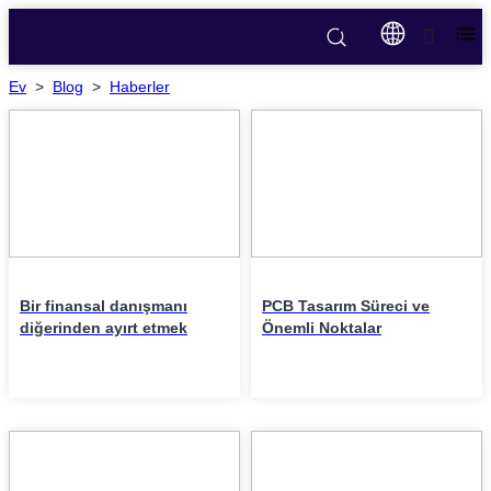
Ev
>
Blog
>
Haberler
22
06
MAYIS
May
Bir finansal danışmanı
PCB Tasarım Süreci ve
diğerinden ayırt etmek
Önemli Noktalar
28
25
Apr
Apr