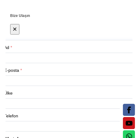
Bize Ulaşın
×
Ad
*
E-posta
*
Ülke
Telefon