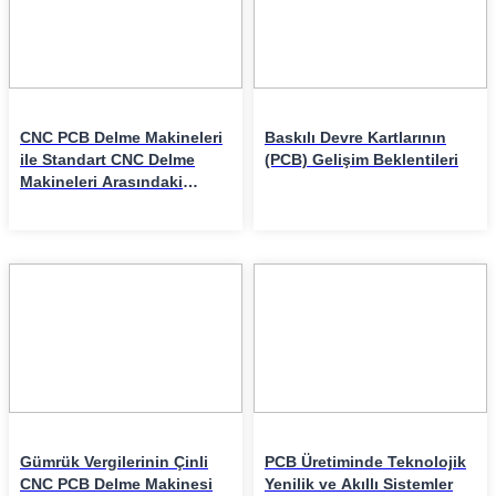
CNC PCB Delme Makineleri
Baskılı Devre Kartlarının
ile Standart CNC Delme
(PCB) Gelişim Beklentileri
Makineleri Arasındaki
Farklar
17
14
Apr
Apr
Gümrük Vergilerinin Çinli
PCB Üretiminde Teknolojik
CNC PCB Delme Makinesi
Yenilik ve Akıllı Sistemler