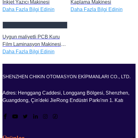
Inkjet Yazıcı Makinesi
Kaplama Makinesi
Daha Fazla Bilgi Edinin
Daha Fazla Bilgi Edinin
Uygun maliyetli PCB Kuru
Film Laminasyon Makinesi
Film Presleme Makinesi
Daha Fazla Bilgi Edinin
Baskılı Devre Kartı Çin PCB
Yapım Makinesi
SHENZHEN CHIKIN OTOMASYON EKİPMANLARI CO., LTD.
Adres: Henggang Caddesi, Longgang Bölgesi, Shenzhen,
Guangdong, Çin'deki JieRong Endüstri Parkı'nın 1. Katı