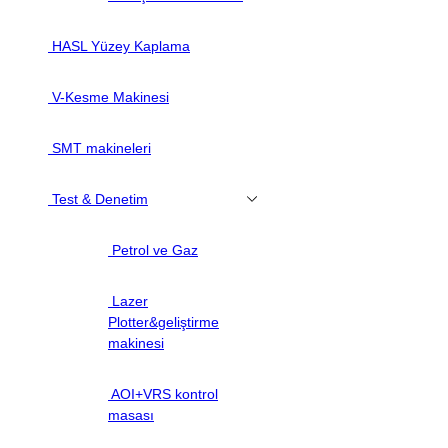
HASL Yüzey Kaplama
V-Kesme Makinesi
SMT makineleri
Test & Denetim
Petrol ve Gaz
Lazer
Plotter&geliştirme
makinesi
AOI+VRS kontrol
masası