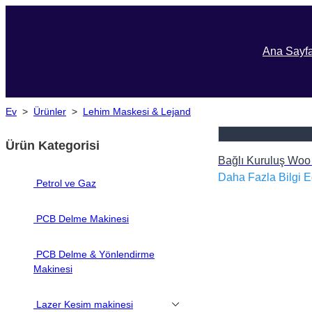
Ana Sayf
Ev
>
Ürünler
>
Lehim Maskesi & Lejand
Ürün Kategorisi
Bağlı Kuruluş Woo
Daha Fazla Bilgi E
Petrol ve Gaz
PCB Delme Makinesi
PCB Delme & Yönlendirme
Makinesi
Lazer Kesim makinesi