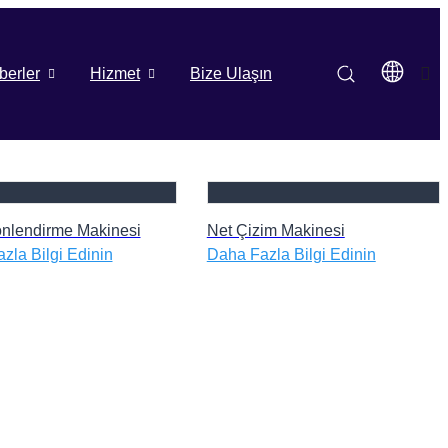
berler
Hizmet
Bize Ulaşın
nlendirme Makinesi
Net Çizim Makinesi
zla Bilgi Edinin
Daha Fazla Bilgi Edinin