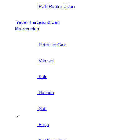
PCB Router Uçları
Yedek Parçalar & Sarf
Malzemeleri
Petrol ve Gaz
V-kesici
Kole
Rulman
Şaft
Fırça