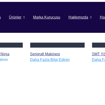
a
Ürünler
Marka Kurucusu
Hakkımızda
Ha
 Ninja
Serigrafi Makinesi
SMT Yö
dinin
Daha Fazla Bilgi Edinin
Daha Fa