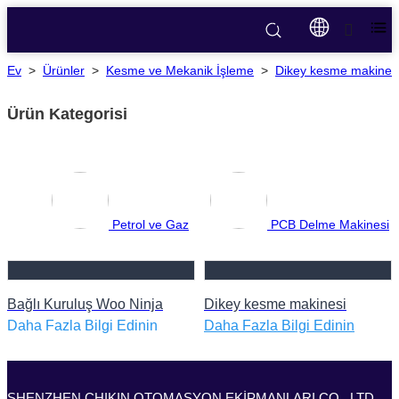
Ev
>
Ürünler
>
Kesme ve Mekanik İşleme
>
Dikey kesme makines
Ürün Kategorisi
Petrol ve Gaz
PCB Delme Makinesi
Bağlı Kuruluş Woo Ninja
Dikey kesme makinesi
Daha Fazla Bilgi Edinin
Daha Fazla Bilgi Edinin
SHENZHEN CHIKIN OTOMASYON EKİPMANLARI CO., LTD.