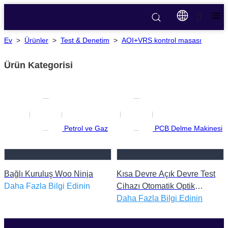
Ev
>
Ürünler
>
Test & Denetim
>
AOI+VRS kontrol masası
Ürün Kategorisi
Petrol ve Gaz
PCB Delme Makinesi
Bağlı Kuruluş Woo Ninja
Kısa Devre Açık Devre Test
Daha Fazla Bilgi Edinin
Cihazı Otomatik Optik
Denetim Pcb Test Makinesi
Daha Fazla Bilgi Edinin
Baskılı Devre Kartı Denetim
Makinesi AOI