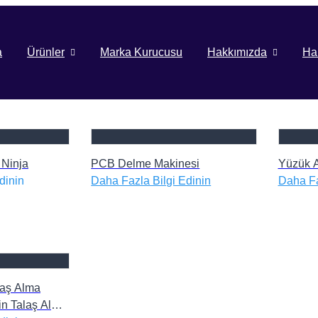
a
Ürünler
Marka Kurucusu
Hakkımızda
Ha
 Ninja
PCB Delme Makinesi
Yüzük A
dinin
Daha Fazla Bilgi Edinin
Daha Fa
alaş Alma
in Talaş Alma