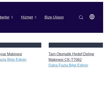
berler
Hizmet
Bize Ulaşın
yar Makinesi
Tam Otomatik Hedef Delme
zla Bilgi Edinin
Makinesi CK-T7062
Daha Fazla Bilgi Edinin