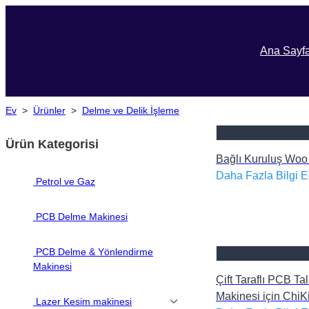
Ana Sayf
Ev
>
Ürünler
>
Delme ve Delik İşleme
Ürün Kategorisi
Bağlı Kuruluş Woo
Daha Fazla Bilgi E
Petrol ve Gaz
PCB Delme Makinesi
PCB Delme & Yönlendirme
Makinesi
Çift Taraflı PCB T
Makinesi için ChiK
Lazer Kesim makinesi