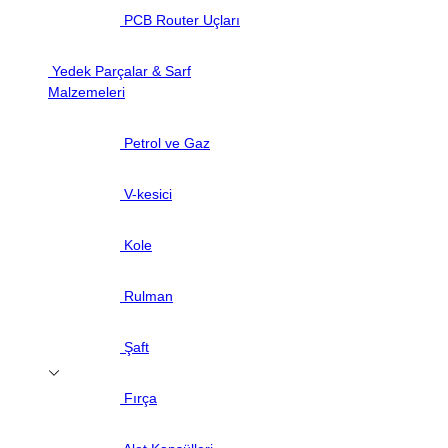
PCB Router Uçları
Yedek Parçalar & Sarf
Malzemeleri
Petrol ve Gaz
V-kesici
Kole
Rulman
Şaft
Fırça