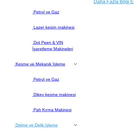
Makinesi, FR4 Le
Daha Fazla Bilgi E
Makinesi, Her Türl
Petrol ve Gaz
için
Lazer kesim makinesi
Dot Peen & VIN
İşaretleme Makineleri
Kesme ve Mekanik İşleme
Petrol ve Gaz
Dikey kesme makinesi
Pah Kırma Makinesi
Delme ve Delik İşleme