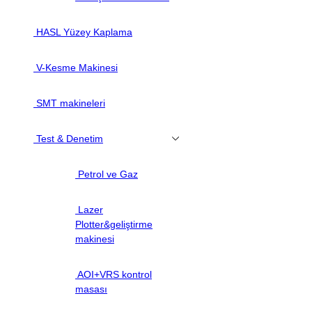
HASL Yüzey Kaplama
V-Kesme Makinesi
SMT makineleri
Test & Denetim
Petrol ve Gaz
Lazer
Plotter&geliştirme
makinesi
AOI+VRS kontrol
masası