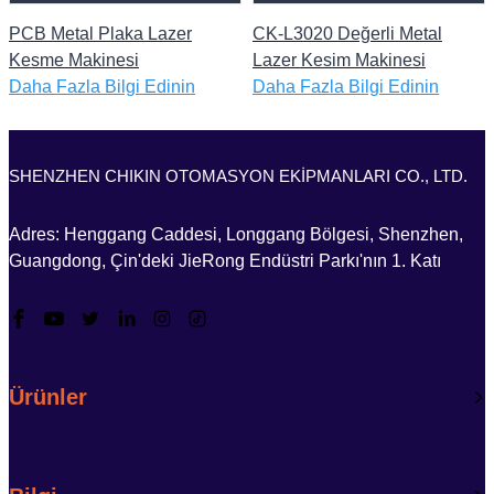
PCB Metal Plaka Lazer
CK-L3020 Değerli Metal
Kesme Makinesi
Lazer Kesim Makinesi
Daha Fazla Bilgi Edinin
Daha Fazla Bilgi Edinin
SHENZHEN CHIKIN OTOMASYON EKİPMANLARI CO., LTD.
Adres: Henggang Caddesi, Longgang Bölgesi, Shenzhen,
Guangdong, Çin'deki JieRong Endüstri Parkı'nın 1. Katı
Ürünler