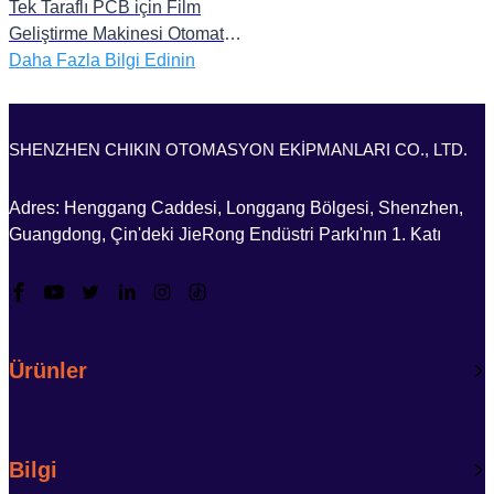
Tek Taraflı PCB için Film
Geliştirme Makinesi Otomatik
Film Kaplama Makinesi
Daha Fazla Bilgi Edinin
Yüksek Hızlı Film Geliştirme
Sabitleme Makineleri
SHENZHEN CHIKIN OTOMASYON EKİPMANLARI CO., LTD.
Adres: Henggang Caddesi, Longgang Bölgesi, Shenzhen,
Guangdong, Çin'deki JieRong Endüstri Parkı'nın 1. Katı
Ürünler
Bilgi