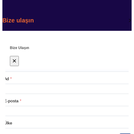
Bize ulaşın
Bize Ulaşın
×
Ad
*
E-posta
*
Ülke