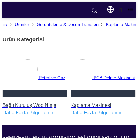
Ev
>
Ürünler
>
Görüntüleme & Desen Transferi
>
Kaplama Makine
Ürün Kategorisi
Petrol ve Gaz
PCB Delme Makinesi
Bağlı Kuruluş Woo Ninja
Kaplama Makinesi
Daha Fazla Bilgi Edinin
Daha Fazla Bilgi Edinin
SHENZHEN CHIKIN OTOMASYON EKİPMANLARI CO., LTD.