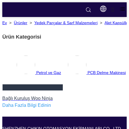
Ev
>
Ürünler
>
Yedek Parçalar & Sarf Malzemeleri
>
Alet Kapsüller
Ürün Kategorisi
Petrol ve Gaz
PCB Delme Makinesi
Bağlı Kuruluş Woo Ninja
Daha Fazla Bilgi Edinin
SHENZHEN CHIKIN OTOMASYON EKİPMANLARI CO., LTD.