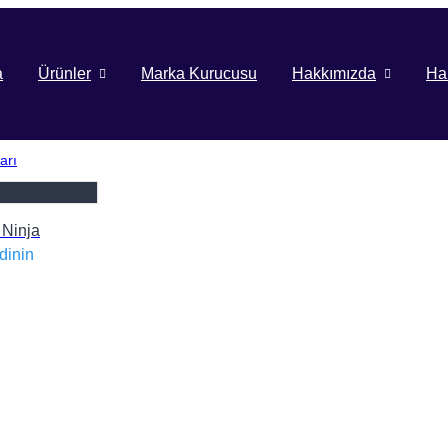
a
Ürünler
Marka Kurucusu
Hakkımızda
Ha
arı
 Ninja
dinin