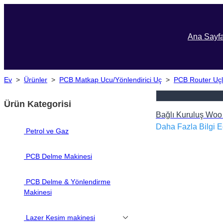
Ana Sayf
Ev
>
Ürünler
>
PCB Matkap Ucu/Yönlendirici Uç
>
PCB Router Uçl
Ürün Kategorisi
Bağlı Kuruluş Woo
Daha Fazla Bilgi E
Petrol ve Gaz
PCB Delme Makinesi
PCB Delme & Yönlendirme
Makinesi
Lazer Kesim makinesi