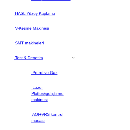
HASL Yüzey Kaplama
V-Kesme Makinesi
SMT makineleri
Test & Denetim
Petrol ve Gaz
Lazer
Plotter&geliştirme
makinesi
AOI+VRS kontrol
masası