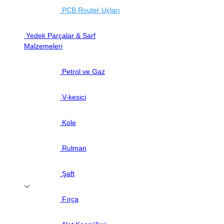
PCB Router Uçları
Yedek Parçalar & Sarf
Malzemeleri
Petrol ve Gaz
V-kesici
Kole
Rulman
Şaft
Fırça