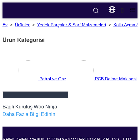
Ev
>
Ürünler
>
Yedek Parçalar & Sarf Malzemeleri
>
Kollu Açma Al
Ürün Kategorisi
Petrol ve Gaz
PCB Delme Makinesi
Bağlı Kuruluş Woo Ninja
Daha Fazla Bilgi Edinin
SHENZHEN CHIKIN OTOMASYON EKİPMANLARI CO., LTD.