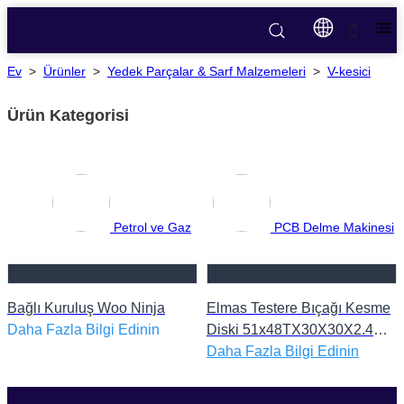
Ev
>
Ürünler
>
Yedek Parçalar & Sarf Malzemeleri
>
V-kesici
Ürün Kategorisi
Petrol ve Gaz
PCB Delme Makinesi
Bağlı Kuruluş Woo Ninja
Elmas Testere Bıçağı Kesme
Daha Fazla Bilgi Edinin
Diski 51x48TX30X30X2.4
Katı Karbür V Oluklu Testere
Daha Fazla Bilgi Edinin
Bıçağı PCB Kesme Makinesi
Vcut Bıçağı