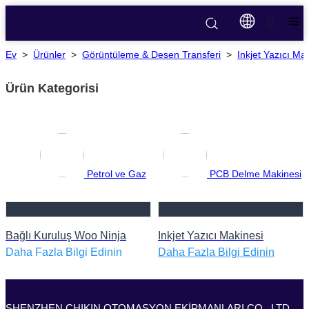
Ev
>
Ürünler
>
Görüntüleme & Desen Transferi
>
Inkjet Yazıcı Ma
Ürün Kategorisi
Petrol ve Gaz
PCB Delme Makinesi
Bağlı Kuruluş Woo Ninja
Inkjet Yazıcı Makinesi
Daha Fazla Bilgi Edinin
Daha Fazla Bilgi Edinin
SHENZHEN CHIKIN OTOMASYON EKİPMANLARI CO., LTD.