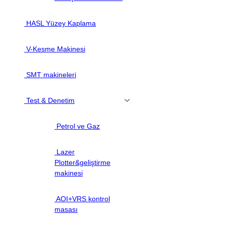
HASL Yüzey Kaplama
V-Kesme Makinesi
SMT makineleri
Test & Denetim
Petrol ve Gaz
Lazer
Plotter&geliştirme
makinesi
AOI+VRS kontrol
masası