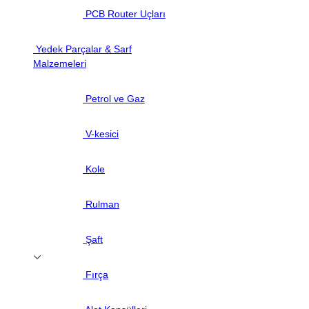
PCB Router Uçları
Yedek Parçalar & Sarf
Malzemeleri
Petrol ve Gaz
V-kesici
Kole
Rulman
Şaft
Fırça