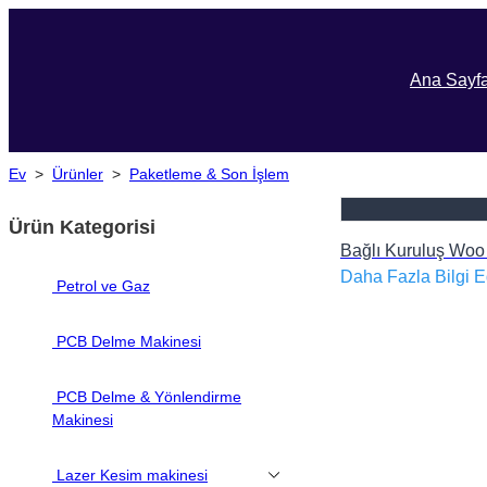
Ana Sayf
Ev
>
Ürünler
>
Paketleme & Son İşlem
Ürün Kategorisi
Bağlı Kuruluş Woo
Daha Fazla Bilgi E
Petrol ve Gaz
PCB Delme Makinesi
PCB Delme & Yönlendirme
Makinesi
Lazer Kesim makinesi