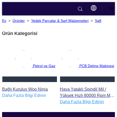
Ev
>
Ürünler
>
Yedek Parçalar & Sarf Malzemeleri
>
Şaft
Ürün Kategorisi
Petrol ve Gaz
PCB Delme Makinesi
Bağlı Kuruluş Woo Ninja
Hava Yataklı Spindil Mil /
Daha Fazla Bilgi Edinin
Yüksek Hızlı 80000 Rpm Mil
West Wind 1722 Spindil Mil
Daha Fazla Bilgi Edinin
PCB Delme ve Yönlendirme
Makinesi İçin