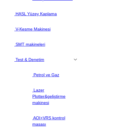
HASL Yüzey Kaplama
V-Kesme Makinesi
SMT makineleri
Test & Denetim
Petrol ve Gaz
Lazer
Plotter&geliştirme
makinesi
AOI+VRS kontrol
masası