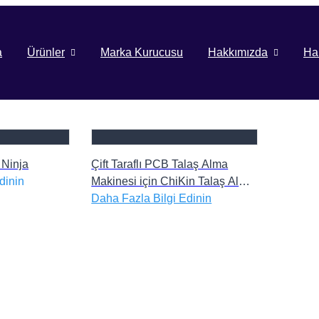
a
Ürünler
Marka Kurucusu
Hakkımızda
Ha
 Ninja
Çift Taraflı PCB Talaş Alma
dinin
Makinesi için ChiKin Talaş Alma
Makinesi, FR4 Levha Taşlama
Daha Fazla Bilgi Edinin
Makinesi, Her Türlü Devre Kartı
için