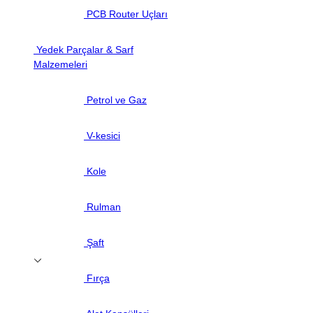
PCB Router Uçları
Yedek Parçalar & Sarf
Malzemeleri
Petrol ve Gaz
V-kesici
Kole
Rulman
Şaft
Fırça