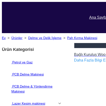
Ana Sayf
Ev
>
Ürünler
>
Delme ve Delik İşleme
>
Pah Kırma Makinesi
Ürün Kategorisi
Bağlı Kuruluş Woo
Daha Fazla Bilgi E
Petrol ve Gaz
PCB Delme Makinesi
PCB Delme & Yönlendirme
Makinesi
Lazer Kesim makinesi