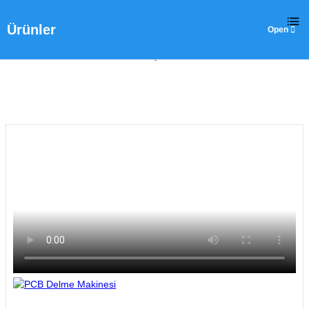
Ürünler
Ev
>
Ürünler
>
Delme ve Delik İşleme
>
PCB Delme Makinesi