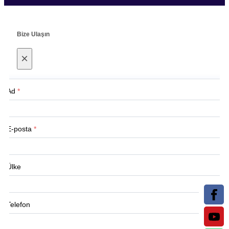
Bize Ulaşın
×
Ad
*
E-posta
*
Ülke
Telefon