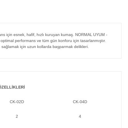
rmans için esnek, hafif, hızlı kuruyan kumaş. NORMAL UYUM -
, optimal performans ve tüm gün konforu için tasarlanmıştır.
sağlamak için uzun kollarda başparmak delikleri.
ÖZELLİKLERİ
CK-02D
CK-04D
2
4