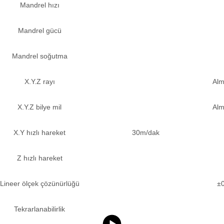
Mandrel hızı
Mandrel gücü
Mandrel soğutma
X.Y.Z rayı
Alm
X.Y.Z bilye mil
Alm
X.Y hızlı hareket
30m/dak
Z hızlı hareket
Lineer ölçek çözünürlüğü
±0
Tekrarlanabilirlik