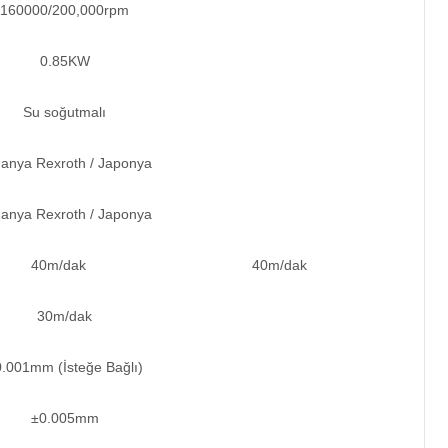
160000/200,000rpm
0.85KW
Su soğutmalı
anya Rexroth / Japonya
anya Rexroth / Japonya
40m/dak
40m/dak
30m/dak
.001mm (İsteğe Bağlı)
±0.005mm