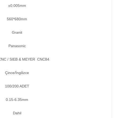
±0.005mm
560*680mm
Granit
Panasonic
CNC / SIEB & MEYER CNC84
Çince/İngilizce
100/200 ADET
0.15-6.35mm
Dahil