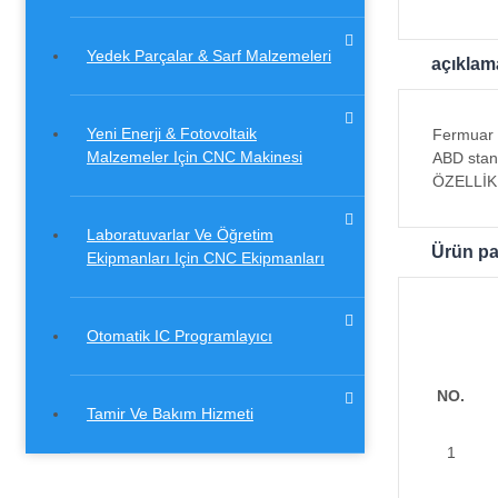
Yedek Parçalar & Sarf Malzemeleri
açıklam
Yeni Enerji & Fotovoltaik
Fermuar k
Malzemeler Için CNC Makinesi
ABD stand
ÖZELLİKL
Laboratuvarlar Ve Öğretim
Ürün pa
Ekipmanları Için CNC Ekipmanları
Otomatik IC Programlayıcı
NO.
Tamir Ve Bakım Hizmeti
1