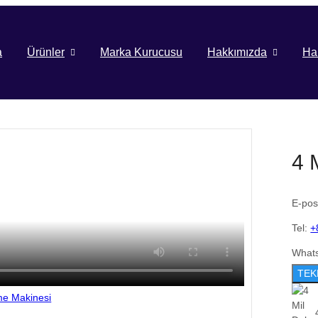
a
Ürünler
Marka Kurucusu
Hakkımızda
Ha
4 
E-pos
Tel:
+
What
TEK