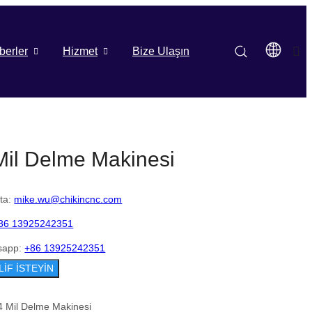
berler
Hizmet
Bize Ulaşın
Mil Delme Makinesi
ta:
mike.wu@chikincnc.com
86 13925242351
sapp:
+86 13925242351
LİF İSTEYİN
4 Mil Delme Makinesi