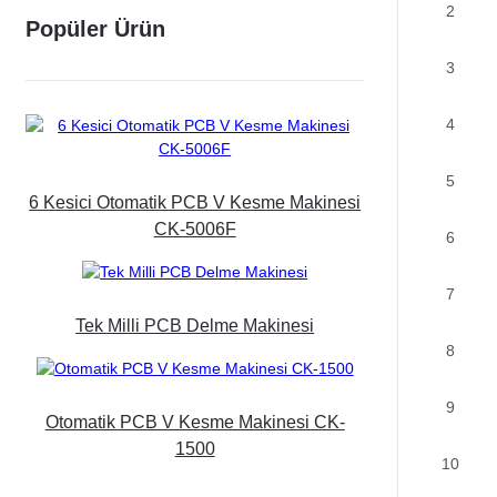
2
Popüler Ürün
3
4
5
6 Kesici Otomatik PCB V Kesme Makinesi
CK-5006F
6
7
Tek Milli PCB Delme Makinesi
8
9
Otomatik PCB V Kesme Makinesi CK-
1500
10