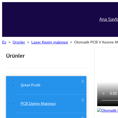
Ana Sayf
Ev
>
Ürünler
>
Lazer Kesim makinesi
>
Otomatik PCB V Kesme M
Ürünler
Şirket Profili
PCB Delme Makinesi