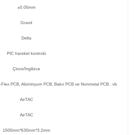
±0.05mm
Granit
Delta
PIC hareket kontrolü
Çince/İngilizce
igid-Flex PCB, Alüminyum PCB, Bakır PCB ve Nonmetal PCB...vb.
AirTAC
AirTAC
1500mm*630mm*3.2mm