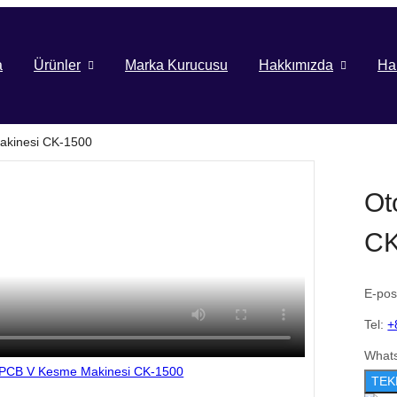
a
Ürünler
Marka Kurucusu
Hakkımızda
Ha
akinesi CK-1500
Ot
CK
E-pos
Tel:
+
What
TEK