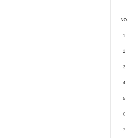
NO.
1
2
3
4
5
6
7