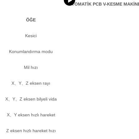
OTOMATİK PCB V-KESME MAKİNE
ÖĞE
Kesici
Konumlandırma modu
Mil hızı
X、Y、Z eksen rayı
X、Y、Z eksen bilyeli vida
X、Y eksen hızlı hareket
Z eksen hızlı hareket hızı