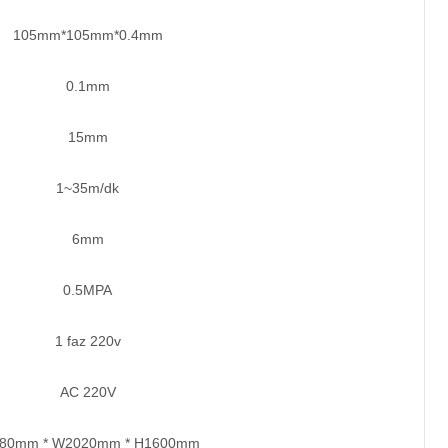
105mm*105mm*0.4mm
0.1mm
15mm
1~35m/dk
6mm
0.5MPA
1 faz 220v
AC 220V
380mm * W2020mm * H1600mm