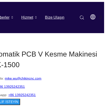
berler
Hizmet
Bize Ulaşın
omatik PCB V Kesme Makinesi
-1500
ta:
mike.wu@chikincnc.com
86 13925242351
sapp:
+86 13925242351
LİF İSTEYİN