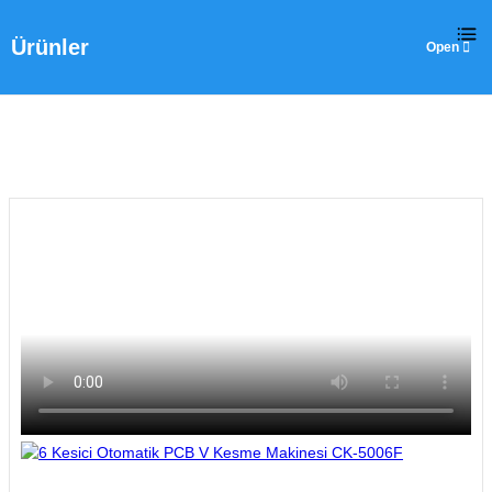
Ürünler
Ev
>
Ürünler
>
Lazer Kesim makinesi
>
6 Kesici Otomatik PCB V