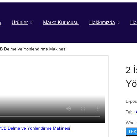
a
Ürünler
Marka Kurucusu
Hakkımızda
Ha
CB Delme ve Yönlendirme Makinesi
2 
Yö
E-pos
Tel:
+
What
TEK