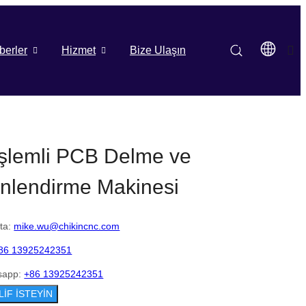
berler
Hizmet
Bize Ulaşın
İşlemli PCB Delme ve
nlendirme Makinesi
ta:
mike.wu@chikincnc.com
86 13925242351
sapp:
+86 13925242351
LİF İSTEYİN