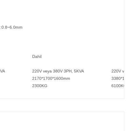
m:0.8~6.0mm
Dahil
KVA
220V veya 380V 3PH, 5KVA
220V veya
2170*1700*1600mm
3380*185
2300KG
6100KG