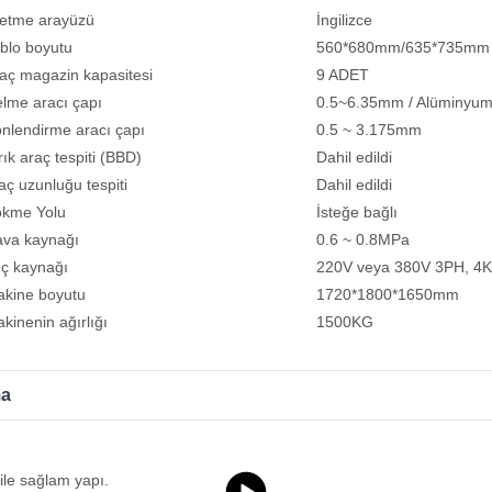
letme arayüzü
İngilizce
blo boyutu
560*680mm/635*735mm
aç magazin kapasitesi
9 ADET
lme aracı çapı
0.5~6.35mm / Alüminyu
nlendirme aracı çapı
0.5 ~ 3.175mm
rık araç tespiti (BBD)
Dahil edildi
aç uzunluğu tespiti
Dahil edildi
ökme Yolu
İsteğe bağlı
va kaynağı
0.6 ~ 0.8MPa
ç kaynağı
220V veya 380V 3PH, 4
kine boyutu
1720*1800*1650mm
kinenin ağırlığı
1500KG
ma
 ile sağlam yapı.