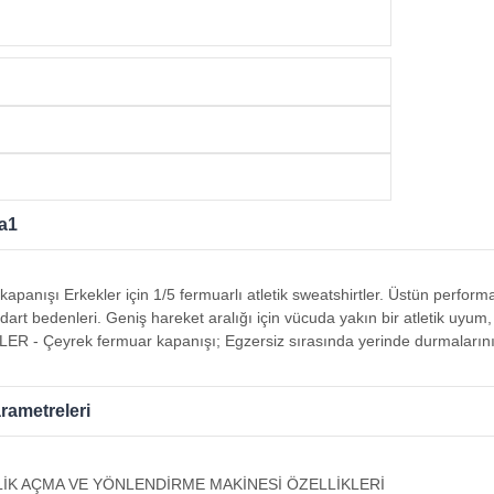
a1
apanışı Erkekler için 1/5 fermuarlı atletik sweatshirtler. Üstün perfo
art bedenleri. Geniş hareket aralığı için vücuda yakın bir atletik uyum
ER - Çeyrek fermuar kapanışı; Egzersiz sırasında yerinde durmalarını 
rametreleri
LİK AÇMA VE YÖNLENDİRME MAKİNESİ ÖZELLİKLERİ