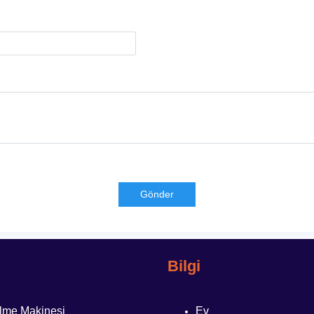
Gönder
Bilgi
me Makinesi
Ev