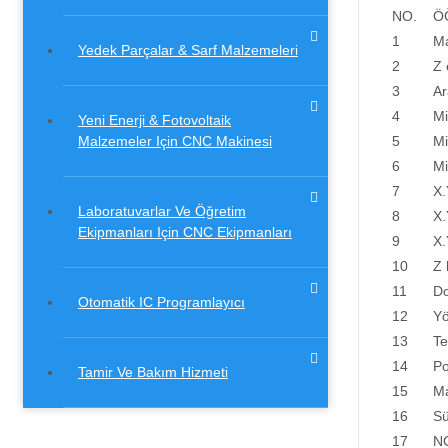
NO.
Ö
1
Ma
Yedek Parçalar & Sarf Malzemeleri
2
Z 
3
Ar
4
Mi
Yeni Enerji & Fotovoltaik
Malzemeler Için CNC Makinesi
5
Mi
6
Mi
7
X.
Laboratuvarlar Ve Öğretim
8
X.
Ekipmanları Için CNC Ekipmanları
9
X.
10
Z 
11
Do
Otomatik IC Programlayıcı
12
Yö
13
Te
14
Po
Tamir Ve Bakım Hizmeti
15
Ma
16
Sü
17
NC