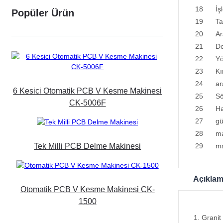
18
İş
Popüler Ürün
19
Ta
20
Ar
21
De
22
Yö
23
Kı
24
ar
6 Kesici Otomatik PCB V Kesme Makinesi
25
S
CK-5006F
26
Ha
27
gü
28
ma
Tek Milli PCB Delme Makinesi
29
ma
Açıkla
Otomatik PCB V Kesme Makinesi CK-
1500
1. Granit