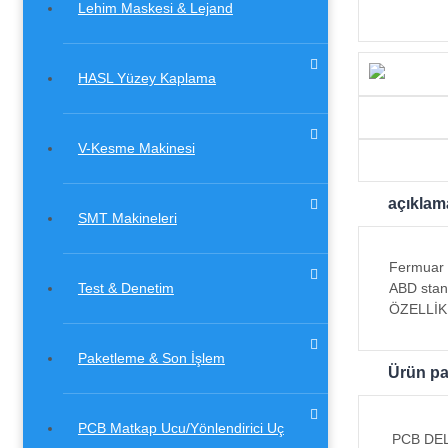
Lehim Maskesi & Lejand
HASL Yüzey Kaplama
V-Kesme Makinesi
açıklam
SMT Makineleri
Fermuar k
Test & Denetim
ABD stand
ÖZELLİKL
Paketleme & Son İşlem
Ürün pa
PCB Matkap Ucu/Yönlendirici Uç
PCB DE