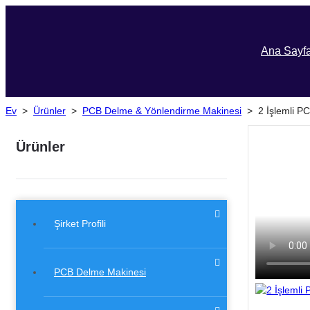
Ana Sayf
Ev
>
Ürünler
>
PCB Delme & Yönlendirme Makinesi
>
2 İşlemli P
Ürünler
Şirket Profili
PCB Delme Makinesi