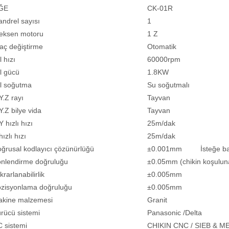
ĞE
CK-01R
ndrel sayısı
1
eksen motoru
1 Z
aç değiştirme
Otomatik
l hızı
60000rpm
l gücü
1.8KW
l soğutma
Su soğutmalı
Y.Z rayı
Tayvan
Y.Z bilye vida
Tayvan
Y hızlı hızı
25m/dak
hızlı hızı
25m/dak
ğrusal kodlayıcı çözünürlüğü
±0.001mm İsteğe ba
nlendirme doğruluğu
±0.05mm (chikin koşulun
krarlanabilirlik
±0.005mm
zisyonlama doğruluğu
±0.005mm
kine malzemesi
Granit
rücü sistemi
Panasonic /Delta
 sistemi
CHIKIN CNC / SIEB & 