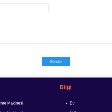
Gönder
Bilgi
me Makinesi
Ev