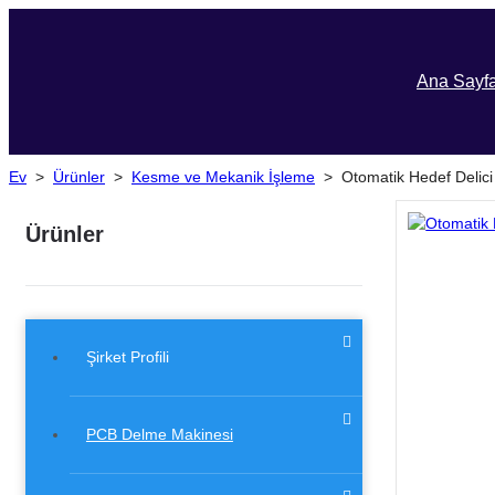
Ana Sayf
Ev
>
Ürünler
>
Kesme ve Mekanik İşleme
>
Otomatik Hedef Delic
Ürünler
Şirket Profili
PCB Delme Makinesi