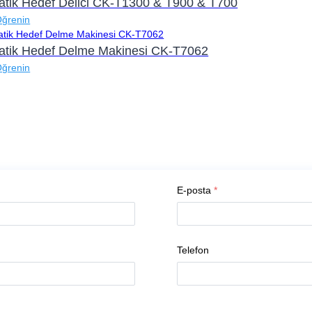
tik Hedef Delici CK-T1300 & T900 & T700
Öğrenin
tik Hedef Delme Makinesi CK-T7062
Öğrenin
E-posta
*
Telefon