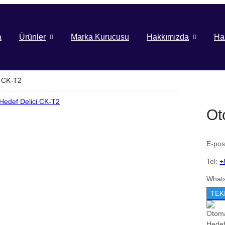
a
Ürünler
Marka Kurucusu
Hakkımızda
Ha
i CK-T2
Ot
E-pos
Tel:
+
What
TEK