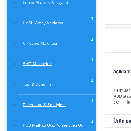
Lehim Maskesi & Lejand
HASL Yüzey Kaplama
V-Kesme Makinesi
SMT Makineleri
açıklam
Test & Denetim
Fermuar k
ABD stand
ÖZELLİKL
Paketleme & Son İşlem
Ürün pa
PCB Matkap Ucu/Yönlendirici Uç