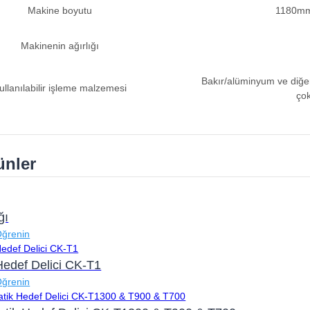
Makine boyutu
1180mm
Makinenin ağırlığı
Bakır/alüminyum ve diğer m
ullanılabilir işleme malzemesi
çok
rünler
ğı
Öğrenin
Hedef Delici CK-T1
Öğrenin