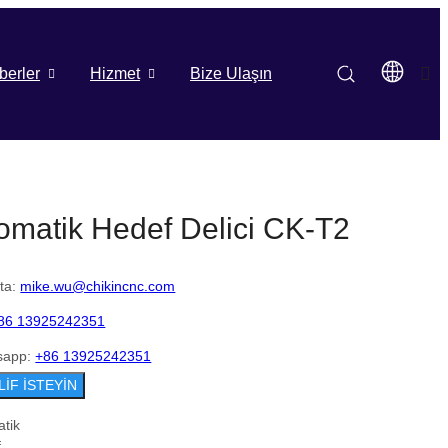
berler
Hizmet
Bize Ulaşın
omatik Hedef Delici CK-T2
ta:
mike.wu@chikincnc.com
86 13925242351
sapp:
+86 13925242351
LİF İSTEYİN