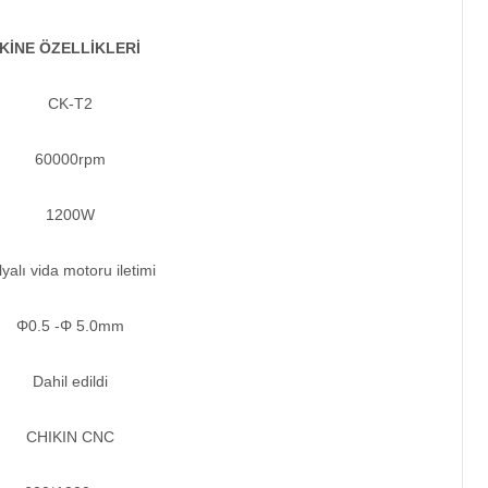
KİNE ÖZELLİKLERİ
CK-T2
60000rpm
1200W
lyalı vida motoru iletimi
Φ0.5 -Φ 5.0mm
Dahil edildi
CHIKIN CNC