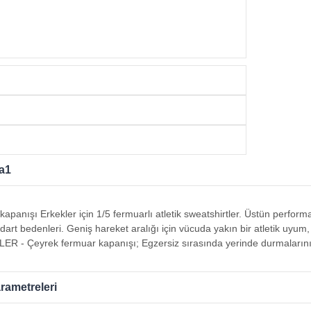
a1
apanışı Erkekler için 1/5 fermuarlı atletik sweatshirtler. Üstün perfo
art bedenleri. Geniş hareket aralığı için vücuda yakın bir atletik uyum
ER - Çeyrek fermuar kapanışı; Egzersiz sırasında yerinde durmalarını 
rametreleri