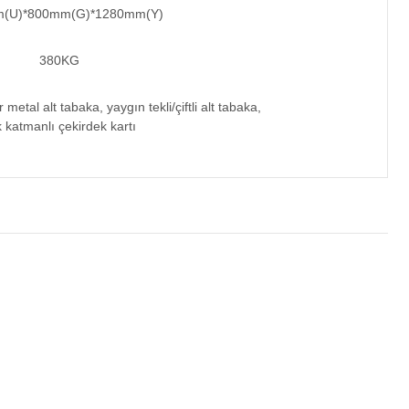
(U)*800mm(G)*1280mm(Y)
380KG
etal alt tabaka, yaygın tekli/çiftli alt tabaka,
 katmanlı çekirdek kartı