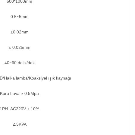
600*1000mm
0.5~5mm
±0.02mm
≤ 0.025mm
40~60 delik/dak
D/Halka lamba/Koaksiyel ışık kaynağı
Kuru hava ≥ 0.5Mpa
1PH AC220V ± 10%
2.5KVA