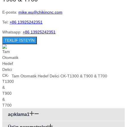
E-posta:
mike.wu@chikincnc.com
Tel:
+86 13925242351
Whatsapp:
+86 13925242351
TEKLİF İSTEYİN
Tam Otomatik Hedef Delici CK-T1300 & T900 & T700
açıklama1