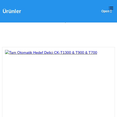
Ürünler
Ev
>
Ürünler
>
Kesme ve Mekanik İşleme
>
Tam Otomatik Hedef 