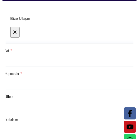
Bize Ulaşın
×
Ad
*
E-posta
*
Ülke
Telefon