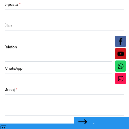
E-posta
*
Ülke
Telefon
WhatsApp
Mesaj
*
BİZE ULAŞIN