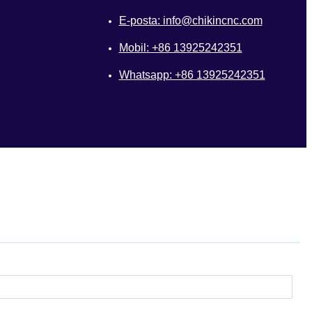
E-posta: info@chikincnc.com
Mobil: +86 13925242351
Whatsapp: +86 13925242351