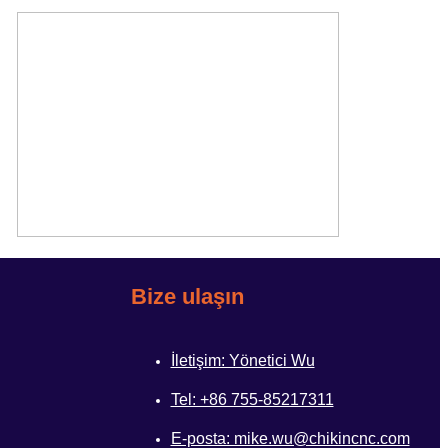
Bize ulaşın
İletişim: Yönetici Wu
Tel: +86 755-85217311
E-posta: mike.wu@chikincnc.com