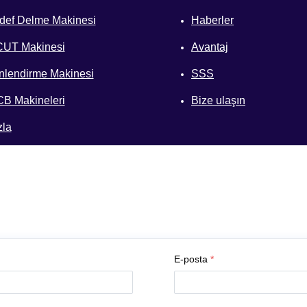
ef Delme Makinesi
Haberler
UT Makinesi
Avantaj
lendirme Makinesi
SSS
CB Makineleri
Bize ulaşın
zla
E-posta
*