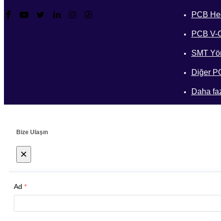
PCB Hed
PCB V-C
SMT Yön
Diğer P
Daha fa
Bize Ulaşın
×
Ad
*