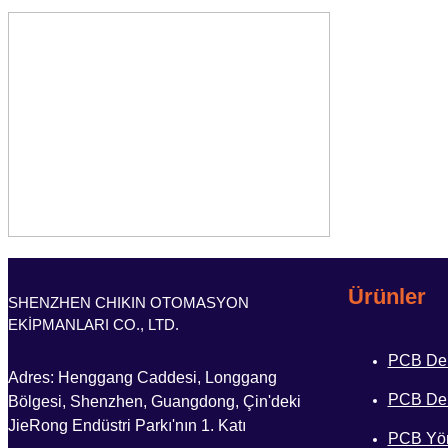
Ürünler
SHENZHEN CHIKIN OTOMASYON
EKİPMANLARI CO., LTD.
PCB Del
Adres: Henggang Caddesi, Longgang
PCB Del
Bölgesi, Shenzhen, Guangdong, Çin'deki
JieRong Endüstri Parkı'nın 1. Katı
PCB Yön