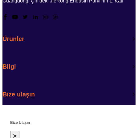
Guangdong, Çin'deki JieRong Endüstri Parkı'nın 1. Katı
Ürünler
Bilgi
Bize ulaşın
Bize Ulaşın
×